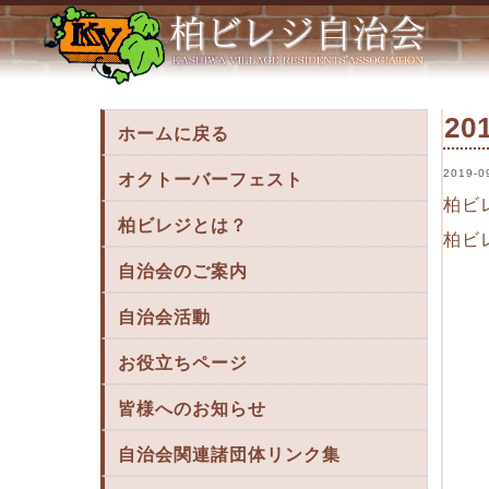
2019年９月号（第１５５号） « 柏ビレジ
2
ホームに戻る
2019-0
オクトーバーフェスト
柏ビ
柏ビレジとは？
柏ビ
自治会のご案内
自治会活動
お役立ちページ
皆様へのお知らせ
自治会関連諸団体リンク集