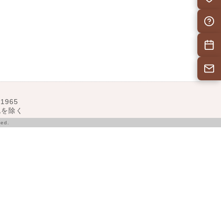
自治会F
施設予
お問い
1965
･祝を除く
ed.