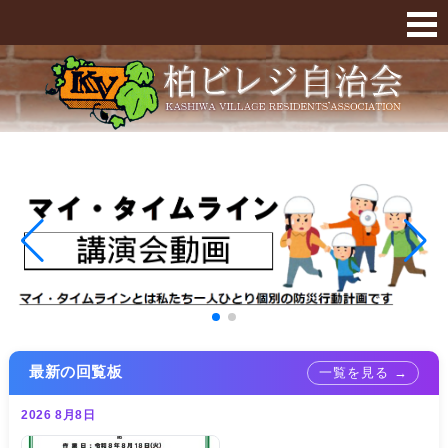
柏ビレジ
最新の回覧板
一覧を見る →
2026 8月8日