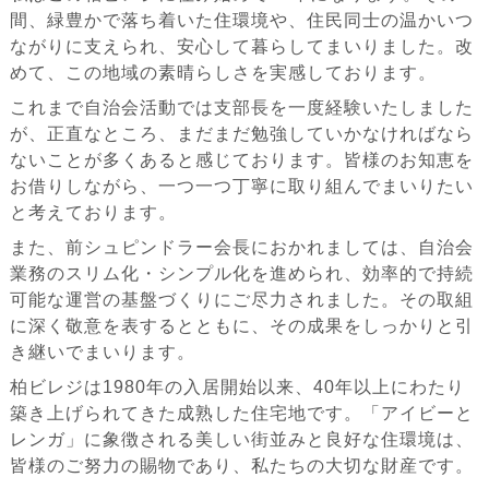
間、緑豊かで落ち着いた住環境や、住民同士の温かいつ
ながりに支えられ、安心して暮らしてまいりました。改
めて、この地域の素晴らしさを実感しております。
これまで自治会活動では支部長を一度経験いたしました
が、正直なところ、まだまだ勉強していかなければなら
ないことが多くあると感じております。皆様のお知恵を
お借りしながら、一つ一つ丁寧に取り組んでまいりたい
と考えております。
また、前シュピンドラー会長におかれましては、自治会
業務のスリム化・シンプル化を進められ、効率的で持続
可能な運営の基盤づくりにご尽力されました。その取組
に深く敬意を表するとともに、その成果をしっかりと引
き継いでまいります。
柏ビレジは1980年の入居開始以来、40年以上にわたり
築き上げられてきた成熟した住宅地です。「アイビーと
レンガ」に象徴される美しい街並みと良好な住環境は、
皆様のご努力の賜物であり、私たちの大切な財産です。