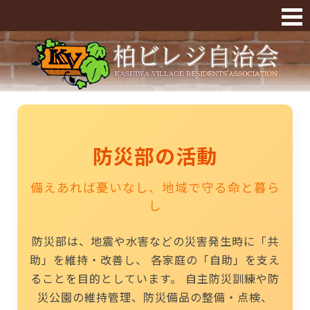
07防災部の活動 « 柏ビレジ
防災部の活動
備えあれば憂いなし、地域で守る命と暮ら
し
防災部は、地震や水害などの災害発生時に「共
助」を維持・改善し、 各家庭の「自助」を支え
ることを目的としています。 自主防災訓練や防
災公園の維持管理、防災備品の整備・点検、