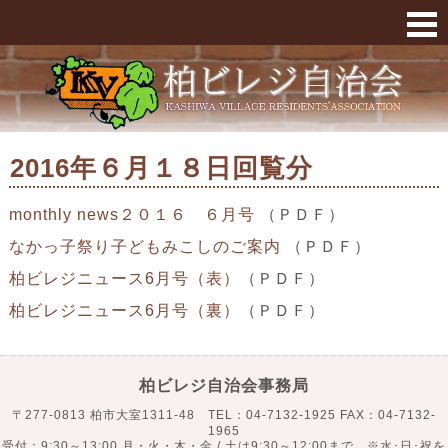
2016年６月１８日回覧分 « 柏ビレジ
2016年６月１８日回覧分
monthly news２０１６ ６月号
（ＰＤＦ）
なかっ子祭り子どもみこしのご案内
（ＰＤＦ）
柏ビレジニュース6月号（表）
（ＰＤＦ）
柏ビレジニュース6月号（裏）
（ＰＤＦ）
柏ビレジ自治会事務局
〒277-0813 柏市大室1311-48 TEL：04-7132-1925 FAX：04-7132-
1965
受付：9:30～13:00 月・火・木・金 / 土は9:30～12:00まで ※水･日･祝を