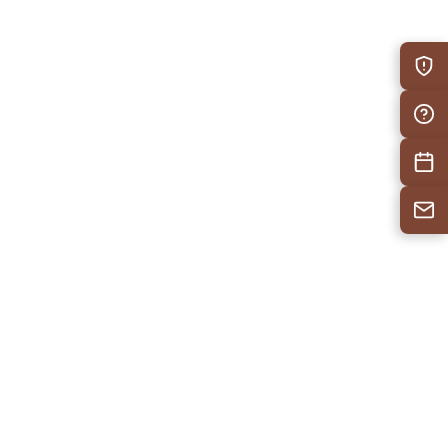
防災情
自治会F
施設予
お問い