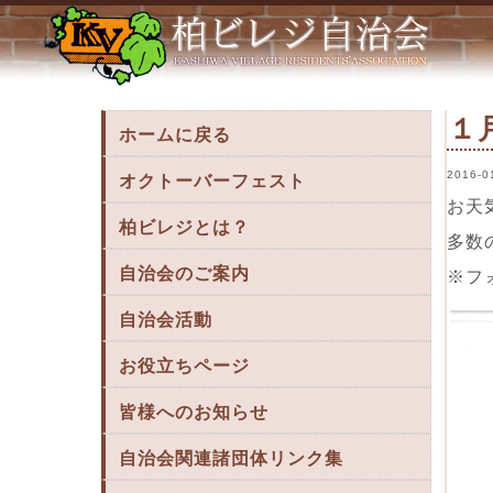
１月10日餅つき大会 « 柏ビレジ
１
ホームに戻る
2016-0
オクトーバーフェスト
お天
柏ビレジとは？
多数
自治会のご案内
※フ
自治会活動
お役立ちページ
皆様へのお知らせ
自治会関連諸団体リンク集