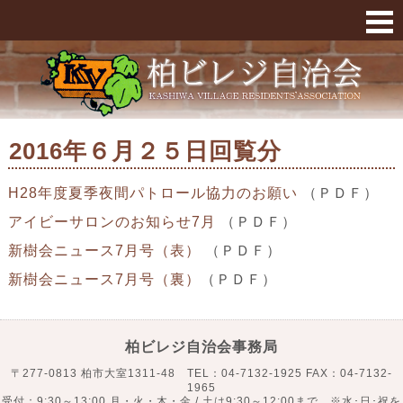
2016年６月２５日回覧分 « 柏ビレジ
2016年６月２５日回覧分
H28年度夏季夜間パトロール協力のお願い
（ＰＤＦ）
アイビーサロンのお知らせ7月
（ＰＤＦ）
新樹会ニュース7月号（表）
（ＰＤＦ）
新樹会ニュース7月号（裏）
（ＰＤＦ）
柏ビレジ自治会事務局
〒277-0813 柏市大室1311-48 TEL：04-7132-1925 FAX：04-7132-
1965
受付：9:30～13:00 月・火・木・金 / 土は9:30～12:00まで ※水･日･祝を