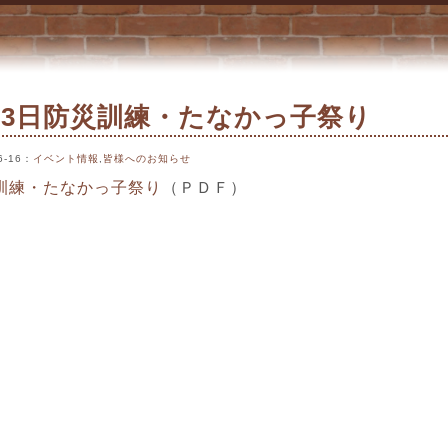
レジ
月3日防災訓練・たなかっ子祭り
6-16
：
イベント情報
,
皆様へのお知らせ
訓練・たなかっ子祭り
（ＰＤＦ）