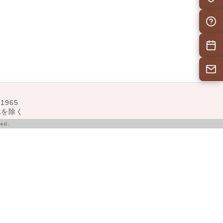
自治会F
施設予
お問い
1965
･祝を除く
ed.