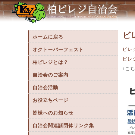
ビレジサポート第４１号 « 柏ビレジ
ビ
ホームに戻る
ビレ
オクトーバーフェスト
ビレ
柏ビレジとは？
↑こ
自治会のご案内
自治会活動
お役立ちページ
皆様へのお知らせ
自治会関連諸団体リンク集