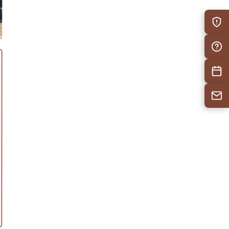
防災情
自治会F
施設予
お問い