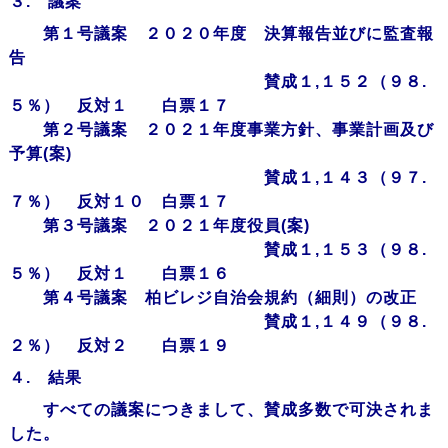
３. 議案
第１号議案 ２０２０年度 決算報告並びに監査報
告
賛成１,１５２（９８.
５％） 反対１ 白票１７
第２号議案 ２０２１年度事業方針、事業計画及び
予算(案)
賛成１,１４３（９７.
７％） 反対１０ 白票１７
第３号議案 ２０２１年度役員(案)
賛成１,１５３（９８.
５％） 反対１ 白票１６
第４号議案 柏ビレジ自治会規約（細則）の改正
賛成１,１４９（９８.
２％） 反対２ 白票１９
４. 結果
すべての議案につきまして、賛成多数で可決されま
した。