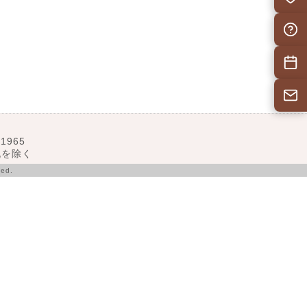
自治会F
施設予
お問い
1965
･祝を除く
ed.