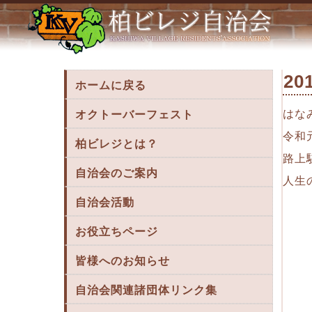
2019年10月5日回覧分 « 柏ビレジ
2
ホームに戻る
はな
オクトーバーフェスト
令和
柏ビレジとは？
路上
自治会のご案内
人生
自治会活動
お役立ちページ
皆様へのお知らせ
自治会関連諸団体リンク集