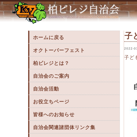
子ども部「進級おめでとうイベント」in はなみ
子
ホームに戻る
2022-0
オクトーバーフェスト
子ど
柏ビレジとは？
自治会のご案内
自治会活動
お役立ちページ
皆様へのお知らせ
自治会関連諸団体リンク集