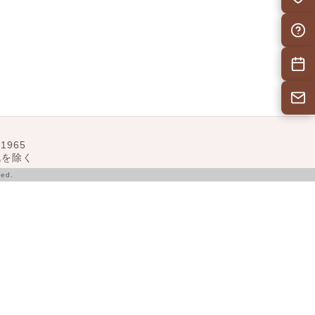
自治会F
施設予
お問い
1965
･祝を除く
ed.