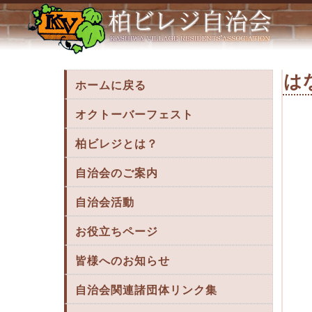
はなみずきLetter vol 7 « 柏ビレジ
はな
ホームに戻る
オクトーバーフェスト
柏ビレジとは？
自治会のご案内
自治会活動
お役立ちページ
皆様へのお知らせ
自治会関連諸団体リンク集