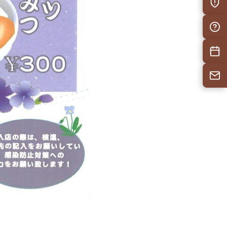
防災情
自治会F
施設予
お問い