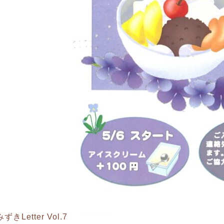
゙きLetter Vol.7