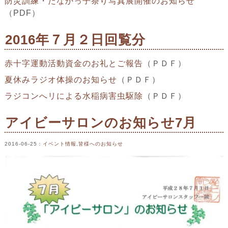
防災訓練・たなかっ子祭り写真展開催のお知らせ
（PDF）
2016年７月２日回覧分
赤十字運動活動資金のお礼とご報告
（ＰＤＦ）
夏休みラジオ体操のお知らせ
（ＰＤＦ）
ラジコンへリによる水稲病害虫駆除
（ＰＤＦ）
アイビーサロンのお知らせ7月
2016-06-25
：
イベント情報
,
皆様へのお知らせ