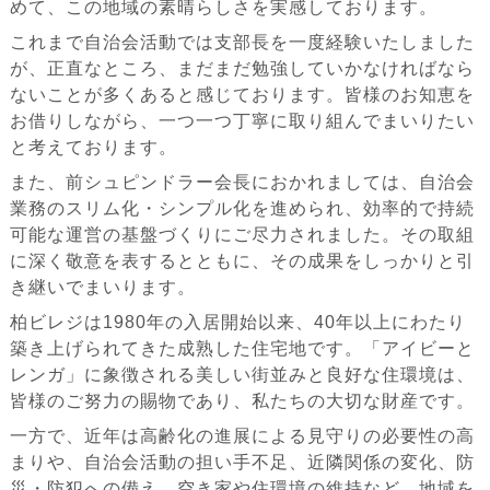
めて、この地域の素晴らしさを実感しております。
これまで自治会活動では支部長を一度経験いたしました
が、正直なところ、まだまだ勉強していかなければなら
ないことが多くあると感じております。皆様のお知恵を
お借りしながら、一つ一つ丁寧に取り組んでまいりたい
と考えております。
また、前シュピンドラー会長におかれましては、自治会
業務のスリム化・シンプル化を進められ、効率的で持続
可能な運営の基盤づくりにご尽力されました。その取組
に深く敬意を表するとともに、その成果をしっかりと引
き継いでまいります。
柏ビレジは1980年の入居開始以来、40年以上にわたり
築き上げられてきた成熟した住宅地です。「アイビーと
レンガ」に象徴される美しい街並みと良好な住環境は、
皆様のご努力の賜物であり、私たちの大切な財産です。
一方で、近年は高齢化の進展による見守りの必要性の高
まりや、自治会活動の担い手不足、近隣関係の変化、防
災・防犯への備え、空き家や住環境の維持など、地域を