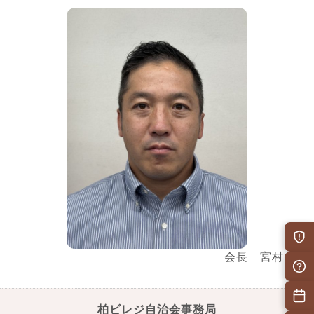
会長 宮村 仁
柏ビレジ自治会事務局